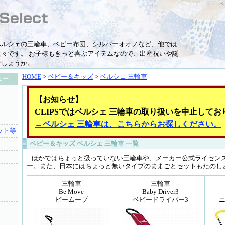
ベ
ベルシェの三輪車、ベビー布団、シルバーオオノなど、他では
々です。 お子様もきっと喜ぶアイテムなので、出産祝いや誕
でしょうか。
HOME
>
ベビー＆キッズ
>
ベルシェ 三輪車
ュー
【お知らせ】
CLIPSではベルシェ 三輪車の取り扱いを中止してお
→ベルシェ 三輪車は、こちらからお探しください。
ット等
ベビー＆キッズ ベルシェ 三輪車 一覧
ほかではちょっと扱っていない三輪車や、メーカー公式ライセン
ー。また、日本にはちょっと無いタイプのままごとセットもたのし
三輪車
三輪車
Be Move
Baby Driver3
ビームーブ
ベビードライバー3
ニ