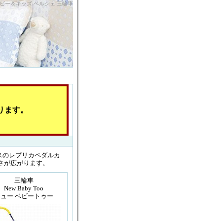
ビー＆キッズ ベルシェ 三輪車
ります。
スのレプリカペダルカ
さが広がります。
三輪車
New Baby Too
ュー ベビートゥー