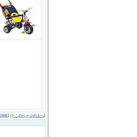
OME
] | [
↑このページの上へ
]
。