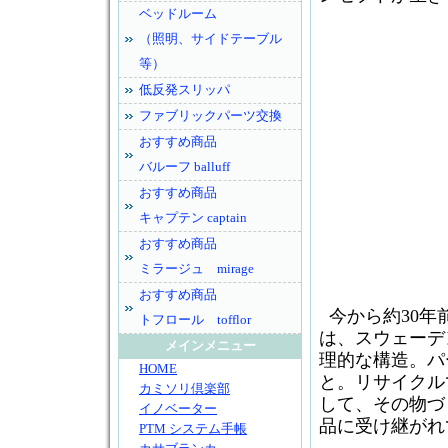
ベッドルーム
（照明、サイドテーブル
等）
低反発スリッパ
ファブリックパーツ交換
おすすめ商品
バルーフ balluff
おすすめ商品
キャプテン captain
おすすめ商品
ミラージュ mirage
おすすめ商品
今から約30年
トフロール tofflor
は、スウェーデ
メインメニュー
理的な構造。パ
HOME
と。リサイクル
カミソリ倶楽部
して、その物づ
イノベーター
品に受け継がれ
PTM システム手帳