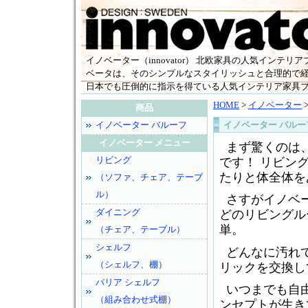
イノベーター（innovator） 北欧家具の人気インテリ
ベータは、そのシンプルなスタイリッシュと合理的で
日本でも圧倒的に指示を得ている人気インテリア家具
HOME
>
イノベーター
商品
イノベーター バルーフ inn
イノベーター バルーフ
イノベーター メニュー
まず驚くのは
リビング
です！ リビン
たりと体全体を
（ソファ、チェア、テーブ
ル）
さすがイノベ
ダイニング
どのリビングル
単。
（チェア、テーブル）
シェルフ
どんなに汚れ
（シェルフ、棚）
リックを交換し
バリア シェルフ
いつまでも自
（組み合わせ式棚）
ンセプトが生き